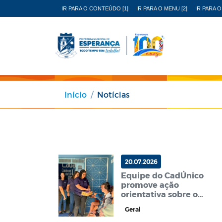
IR PARA O CONTEÚDO [1]
IR PARA O MENU [2]
IR PARA O
Início
Notícias
20.07.2026
Equipe do CadÚnico
promove ação
orientativa sobre o
Programa Tarifa Social
Geral
de Energia Elétrica