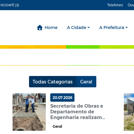
Telefones
Ouv
 RODAPÉ [3]
Home
A Cidade
A Prefeitura
Todas Categorias
Geral
20.07.2026
Secretaria de Obras e
Departamento de
Engenharia realizam
vistorias técnicas e
Geral
mapeiam novas