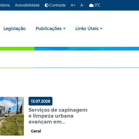
º
idoria
Acessibilidade
Contraste
A+
A-
0
C
Legislação
Publicações
Links Úteis
13.07.2026
Serviços de capinagem
e limpeza urbana
avançam em
Esperança com foco na
Geral
segurança e