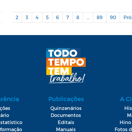
1
2
3
4
5
6
7
8
...
89
90
Pr
arência
Publicações
A C
ações
Quinzenários
His
ário
Documentos
M
statístico
Editais
Hino 
Informação
Manuais
Fotos 