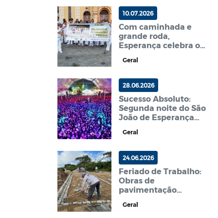
10.07.2026
Com caminhada e
grande roda,
Esperança celebra o
Dia Municipal do
Geral
Capoeirista
28.06.2026
Sucesso Absoluto:
Segunda noite do São
João de Esperança
atrai multidão e
Geral
consolida o evento na
região
24.06.2026
Feriado de Trabalho:
Obras de
pavimentação
avançam em ritmo
Geral
acelerado no Bairro do
40 no dia de São João