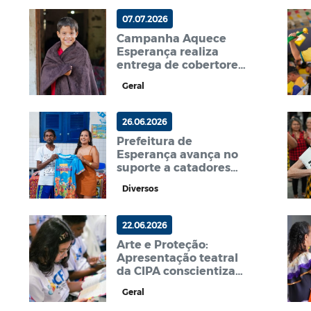
demandas nos bairros
07.07.2026
Campanha Aquece
Esperança realiza
entrega de cobertores
para famílias
Geral
vulneráveis durante
período de frio
26.06.2026
Prefeitura de
Esperança avança no
suporte a catadores
com cadastramento
Diversos
socioeconômico e
entrega de EPIs
22.06.2026
Arte e Proteção:
Apresentação teatral
da CIPA conscientiza
crianças e jovens do
Geral
SCFV contra o trabalho
infantil