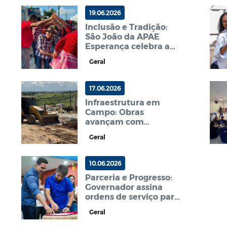
19.06.2026
Inclusão e Tradição:
São João da APAE
Esperança celebra a
cultura junina com
Geral
muita alegria e
integração
17.06.2026
Infraestrutura em
Campo: Obras
avançam com
nivelamento e
Geral
preparação de solo no
Conjunto Joseilton
Belarmino
10.06.2026
Parceria e Progresso:
Governador assina
ordens de serviço para
obras de água e
Geral
reforma de escolas em
Esperança