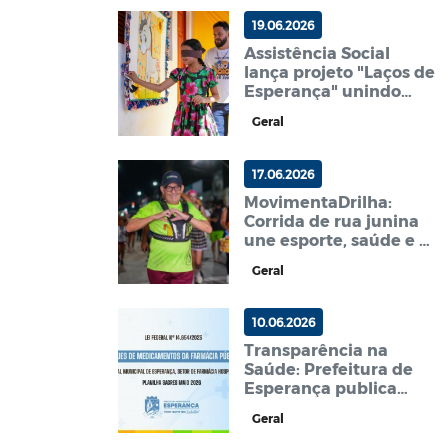
19.06.2026
Assistência Social
lança projeto "Laços de
Esperança" unindo
gerações e entregando
Geral
cestas básicas
17.06.2026
MovimentaDrilha:
Corrida de rua junina
une esporte, saúde e o
autêntico forró em
Geral
Esperança
10.06.2026
Transparência na
Saúde: Prefeitura de
Esperança publica
relação dos estoques
Geral
de medicamentos do
Hospital Municipal