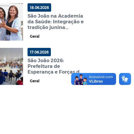
18.06.2026
São João na Academia
da Saúde: Integração e
tradição junina
movimentam manhã
Geral
de usuários em
Esperança
17.06.2026
São João 2026:
Prefeitura de
Esperança e Forças de
Segurança alinham
Geral
detalhes com
barraqueiros e
ambulantes