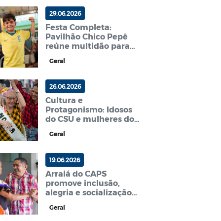
organização
29.06.2026
Festa Completa:
Pavilhão Chico Pepê
reúne multidão para
vitória da Seleção e
Geral
show de Soni Medeiros
26.06.2026
Cultura e
Protagonismo: Idosos
do CSU e mulheres do
Grupo MADE brilham
Geral
em quadrilha junina
no Arraiá de Esperança
19.06.2026
Arraiá do CAPS
promove inclusão,
alegria e socialização
entre usuários e
Geral
familiares em
Esperança