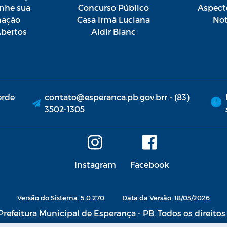
he sua
Concurso Público
Aspect
mação
Casa Irmã Luciana
Not
bertos
Aldir Blanc
erde
contato@esperanca.pb.gov.brr - (83)
3502-1305
Instagram
Facebook
Versão do Sistema: 5.0.270
Data da Versão: 18/03/2026
refeitura Municipal de Esperança - PB. Todos os direitos