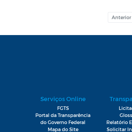
Anterior
Serviços Online
Transp
FGTS
Licit
Portal da Transparência
Gloss
do Governo Federal
Relatório E
Mapa do Site
Solicitar 