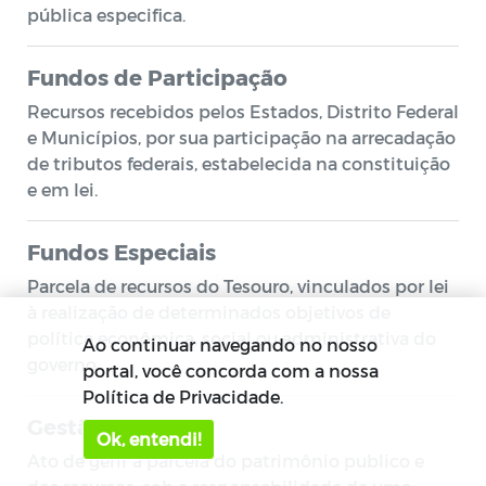
pública especifica.
Fundos de Participação
Recursos recebidos pelos Estados, Distrito Federal
e Municípios, por sua participação na arrecadação
de tributos federais, estabelecida na constituição
e em lei.
Fundos Especiais
Parcela de recursos do Tesouro, vinculados por lei
à realização de determinados objetivos de
política econômica, social ou administrativa do
Ao continuar navegando no nosso
governo.
portal, você concorda com a nossa
Política de Privacidade.
Gestão
Ok, entendi!
Ato de gerir a parcela do patrimônio publico e