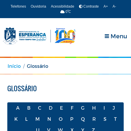
Telefones
Ouvidoria
Acessibilidade
Contraste
A+
A-
º
0
C
Menu
Início
Glossário
GLOSSÁRIO
A
B
C
D
E
F
G
H
I
J
K
L
M
N
O
P
Q
R
S
T
U
V
W
X
Y
Z