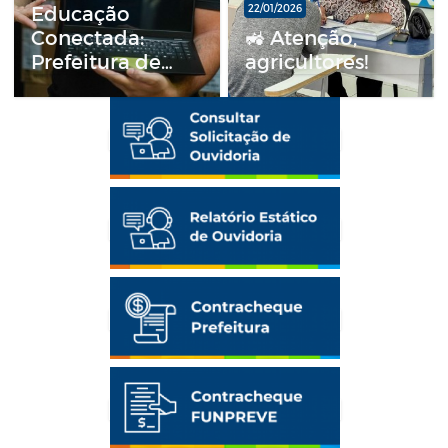
Educação
22/01/2026
Conectada:
🚜 Atenção,
Prefeitura de
agricultores!
Esperança entrega
notebooks para
todos os
professores da
rede municipal