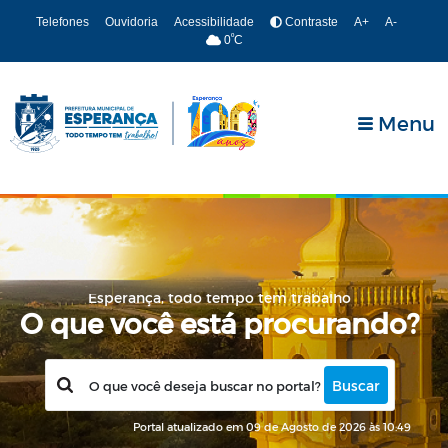
Telefones
Ouvidoria
Acessibilidade
Contraste
A+
A-
º
0
C
Menu
Portal atualizado em 09 de Agosto de 2026 às 10:49