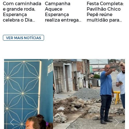
Com caminhada
Campanha
Festa Completa:
e grande roda,
Aquece
Pavilhão Chico
Esperança
Esperança
Pepê reúne
celebra o Dia
realiza entrega
multidão para
Municipal do
de cobertores
vitória da
Capoeirista
para famílias
Seleção e show
vulneráveis
de Soni
durante período
Medeiros
de frio
Previous
Next