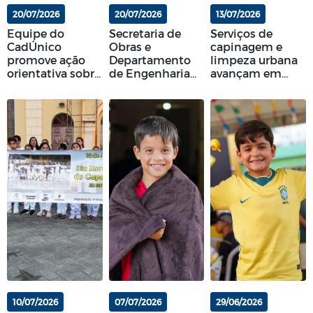
20/07/2026
20/07/2026
13/07/2026
Equipe do
Secretaria de
Serviços de
CadÚnico
Obras e
capinagem e
promove ação
Departamento
limpeza urbana
orientativa sobre
de Engenharia
avançam em
o Programa
realizam
Esperança com
Tarifa Social de
vistorias
foco na
Energia Elétrica
técnicas e
segurança e
mapeiam novas
organização
demandas nos
bairros
10/07/2026
07/07/2026
29/06/2026