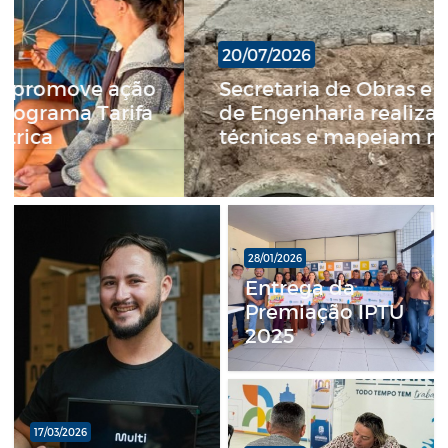
20/07/2026
Secretaria de Obras e Departamento
de Engenharia realizam vistorias
técnicas e mapeiam novas demandas
nos bairros
28/01/2026
Entrega da
Premiação IPTU
2025
17/03/2026