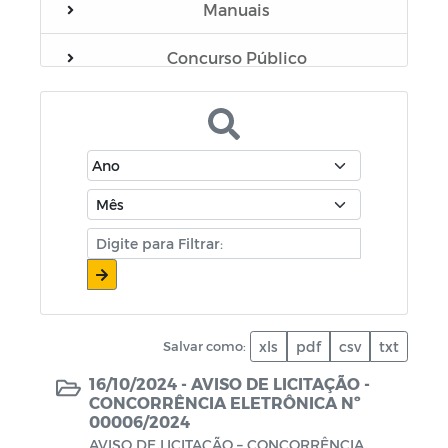
Manuais
Concurso Público
Casa Irmã Luciana
CACS - FUNDEB
Sistema Único de Controle de
Precatórios Judiciais do município de
Esperança-PB
Procuradoria
Avisos de Licitações
Salvar como:
xls
pdf
csv
txt
16/10/2024 -
AVISO DE LICITAÇÃO -
Aldir Blanc
CONCORRÊNCIA ELETRÔNICA Nº
00006/2024
Programa Municipal de Regularização
AVISO DE LICITAÇÃO – CONCORRÊNCIA