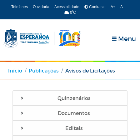
Telefones
Ouvidoria
Acessibilidade
Contraste
A+
A-
º
0
C
Menu
Início
Publicações
Avisos de Licitações
Quinzenários
Documentos
Editais