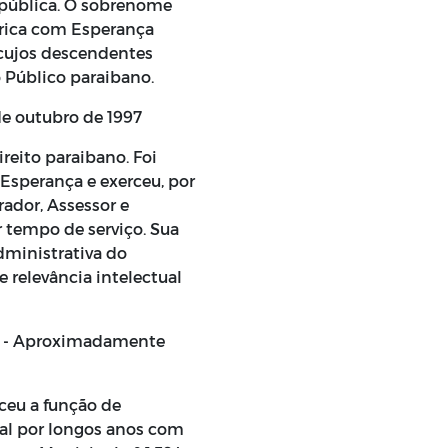
a pública. O sobrenome
órica com Esperança
, cujos descendentes
 Público paraibano.
de outubro de 1997
ireito paraibano. Foi
 Esperança e exerceu, por
ador, Assessor e
r tempo de serviço. Sua
administrativa do
 relevância intelectual
s - Aproximadamente
rceu a função de
pal por longos anos com