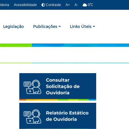
º
idoria
Acessibilidade
Contraste
A+
A-
0
C
Legislação
Publicações
Links Úteis