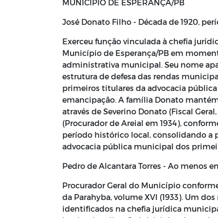
MUNICÍPIO DE ESPERANÇA/PB
José Donato Filho - Década de 1920, pe
Exerceu função vinculada à chefia jurídi
Município de Esperança/PB em momento
administrativa municipal. Seu nome apa
estrutura de defesa das rendas municip
primeiros titulares da advocacia públic
emancipação. A família Donato mantém
através de Severino Donato (Fiscal Geral
(Procurador de Areial em 1934), confo
período histórico local, consolidando a 
advocacia pública municipal dos primeir
Pedro de Alcantara Torres - Ao menos e
Procurador Geral do Município conform
da Parahyba, volume XVI (1933). Um dos
identificados na chefia jurídica municip