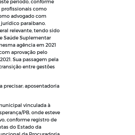
este período, conforme
 profissionais como
 como advogado com
jurídico paraibano.
ral relevante, tendo sido
de Saúde Suplementar
 mesma agência em 2021
 com aprovação pelo
 2021. Sua passagem pela
transição entre gestões
 a precisar; aposentadoria
unicipal vinculada à
Esperança/PB, onde esteve
o, conforme registro de
ntas do Estado da
uncional da Procuradoria