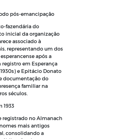
ríodo pós-emancipação
co-fazendária do
 inicial da organização
rece associado à
ais, representando um dos
a esperancense após a
 registro em Esperança
, 1930s) e Epitácio Donato
rme documentação do
presença familiar na
os séculos.
m 1933
e registrado no Almanach
 nomes mais antigos
al, consolidando a