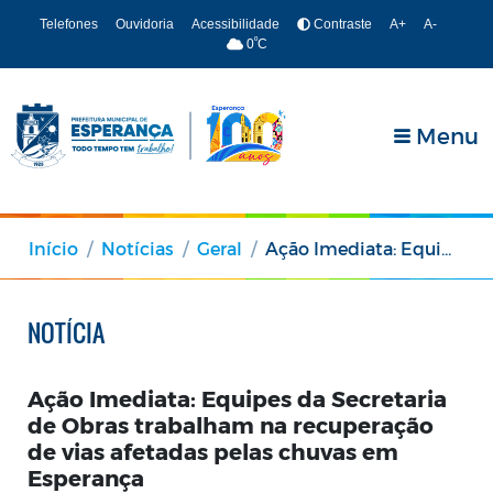
Telefones
Ouvidoria
Acessibilidade
Contraste
A+
A-
º
0
C
Menu
Início
Notícias
Geral
Ação Imediata: Equipes da Secretaria de Obras trabalham na recuperação de vias afetadas pelas chuvas em Esperança
NOTÍCIA
Ação Imediata: Equipes da Secretaria
de Obras trabalham na recuperação
de vias afetadas pelas chuvas em
Esperança