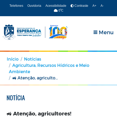
Telefones
Ouvidoria
Acessibilidade
Contraste
A+
A-
º
0
C
Menu
Início
Notícias
Agricultura, Recursos Hídricos e Meio
Ambiente
🚜 Atenção, agricultores!
NOTÍCIA
🚜 Atenção, agricultores!