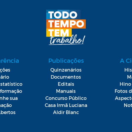
arência
Publicações
A C
ações
Quinzenários
His
ário
Documentos
M
statístico
Editais
Hino 
Informação
Manuais
Fotos 
he sua
Concurso Público
Aspect
mação
Casa Irmã Luciana
Not
bertos
Aldir Blanc