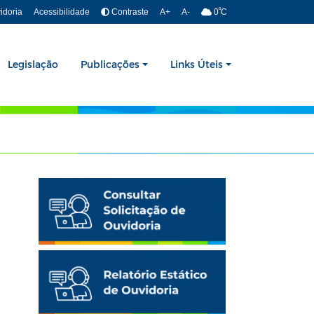
º
idoria
Acessibilidade
Contraste
A+
A-
0
C
Legislação
Publicações
Links Úteis