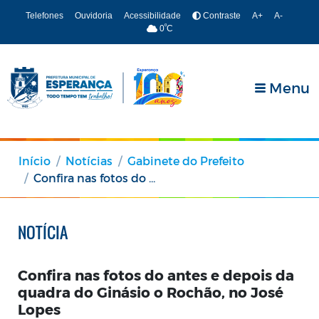
Telefones
Ouvidoria
Acessibilidade
Contraste
A+
A-
º
0
C
Menu
Início
Notícias
Gabinete do Prefeito
Confira nas fotos do antes e depois da quadra do Ginásio o Rochão, no José Lopes
NOTÍCIA
Confira nas fotos do antes e depois da
quadra do Ginásio o Rochão, no José
Lopes