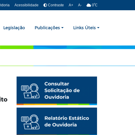
º
idoria
Acessibilidade
Contraste
A+
A-
0
C
Legislação
Publicações
Links Úteis
ito