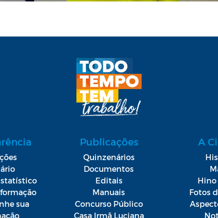
arência
Publicações
A C
ações
Quinzenários
His
ário
Documentos
M
statístico
Editais
Hino 
Informação
Manuais
Fotos 
he sua
Concurso Público
Aspect
mação
Casa Irmã Luciana
Not