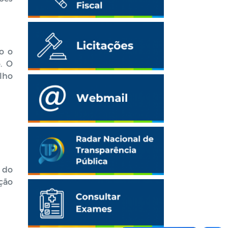
o o
. O
lho
 do
ção