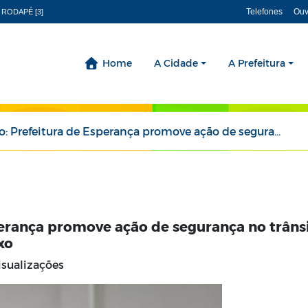
Telefones
Ouv
 RODAPÉ [3]
Home
A Cidade
A Prefeitura
ra de Esperança promove ação de segurança no trânsito para profissionais da coleta de lixo
erança promove ação de segurança no trâns
xo
isualizações