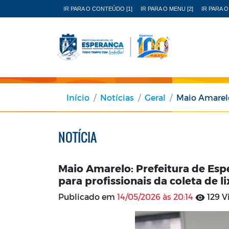
IR PARA O CONTEÚDO [1]
IR PARA O MENU [2]
IR PARA O
Início
Notícias
Geral
Maio Amarelo: Prefeitu
NOTÍCIA
Maio Amarelo: Prefeitura de Esp
para profissionais da coleta de li
Publicado em
14/05/2026 às 20:14
129 V