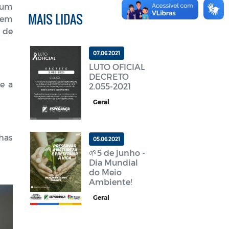
 um
MAIS LIDAS
 em
 de
07.06.2021
LUTO OFICIAL
DECRETO
ue a
2.055-2021
Geral
has
05.06.2021
🌱5 de junho -
Dia Mundial
do Meio
Ambiente!
Geral