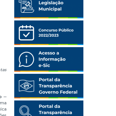
stas
o
—
uma
ica
ões