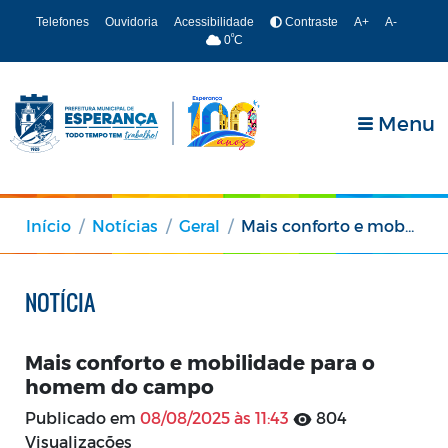
Telefones
Ouvidoria
Acessibilidade
Contraste
A+
A-
º
0
C
Menu
Início
Notícias
Geral
Mais conforto e mobilidade para o homem do campo
NOTÍCIA
Mais conforto e mobilidade para o
homem do campo
Publicado em
08/08/2025 às 11:43
804
Visualizações