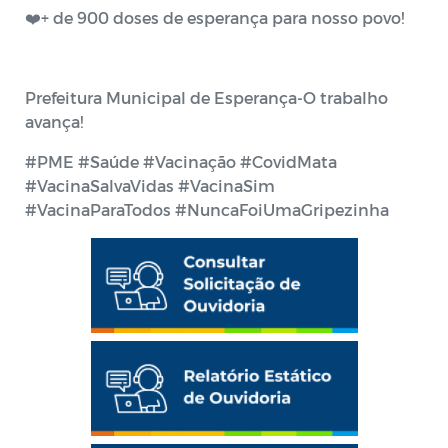
❤️+ de 900 doses de esperança para nosso povo!
Prefeitura Municipal de Esperança-O trabalho
avança!
#PME #Saúde #Vacinação #CovidMata
#VacinaSalvaVidas #VacinaSim
#VacinaParaTodos #NuncaFoiUmaGripezinha