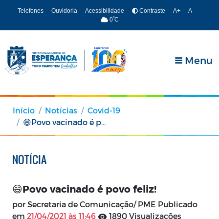
Telefones
Ouvidoria
Acessibilidade
Contraste
A+
A-
º
0
C
Menu
Início
Notícias
Covid-19
😄Povo vacinado é povo feliz!
NOTÍCIA
😄Povo vacinado é povo feliz!
por Secretaria de Comunicação/ PME Publicado
em
21/04/2021 às 11:46
1890 Visualizações