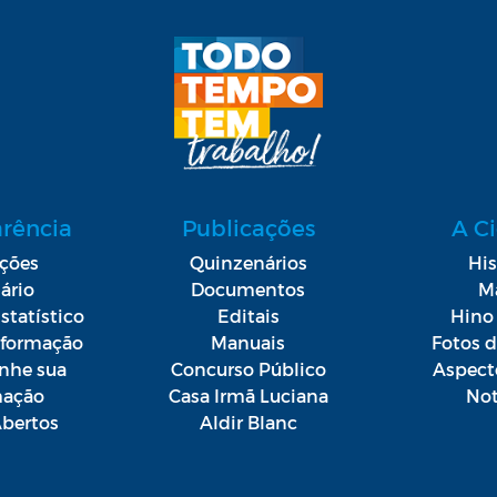
arência
Publicações
A C
ações
Quinzenários
His
ário
Documentos
M
statístico
Editais
Hino 
Informação
Manuais
Fotos 
he sua
Concurso Público
Aspect
mação
Casa Irmã Luciana
Not
bertos
Aldir Blanc