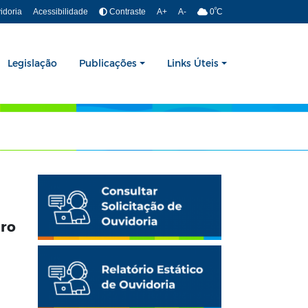
º
idoria
Acessibilidade
Contraste
A+
A-
0
C
Legislação
Publicações
Links Úteis
iro