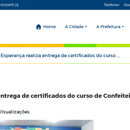
Telefones
Ouv
 RODAPÉ [3]
Home
A Cidade
A Prefeitura
rança realiza entrega de certificados do curso de Confeiteiro do Paraíbatec
entrega de certificados do curso de Confeite
Visualizações