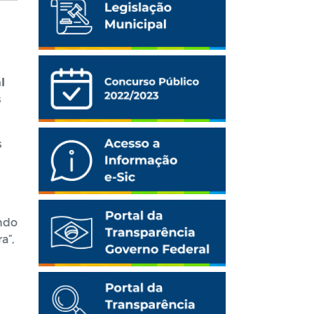
l
s
s
ando
a”,