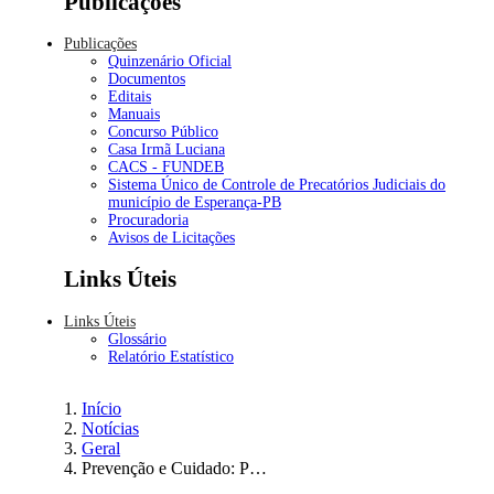
Publicações
Publicações
Quinzenário Oficial
Documentos
Editais
Manuais
Concurso Público
Casa Irmã Luciana
CACS - FUNDEB
Sistema Único de Controle de Precatórios Judiciais do
município de Esperança-PB
Procuradoria
Avisos de Licitações
Links Úteis
Links Úteis
Glossário
Relatório Estatístico
Início
Notícias
Geral
Prevenção e Cuidado: Prefeitura de Esperança mobiliza a população no Dia D de Vacinação