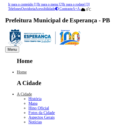
Ir para o conteúdo [1]
Ir para o menu [2]
Ir para o rodapé [3]
Telefones
Ouvidoria
Acessibilidade
Contraste
A+
A-
º
0
C
Prefeitura Municipal de Esperança - PB
Menu
Home
Home
A Cidade
A Cidade
História
Mapa
Hino Oficial
Fotos da Cidade
Aspectos Gerais
Notícias