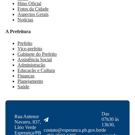
Hino Oficial
Fotos da Cidade
Aspectos Gerais
Notícias
A Prefeitura
Prefeito
Vice-prefeito
Gabinete do Prefeito
Assistência Social
Administração
Educação e Cultura
Finanças
Planejamento
Saúde
Das
Rua Antenor
07h30 às
Navarro, 837,
13h30,
Lírio Verde
contato@esperanca.pb.gov.brr
de
Esperança/PB