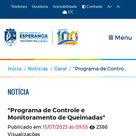
Telefones
Ouvidoria
Acessibilidade
Contraste
A+
A-
º
0
C
Menu
Início
Notícias
Geral
"Programa de Controle e Monitoramento de Queimadas"
NOTÍCIA
"Programa de Controle e
Monitoramento de Queimadas"
Publicado em
13/07/2023 às 09:53
2386
Visualizações