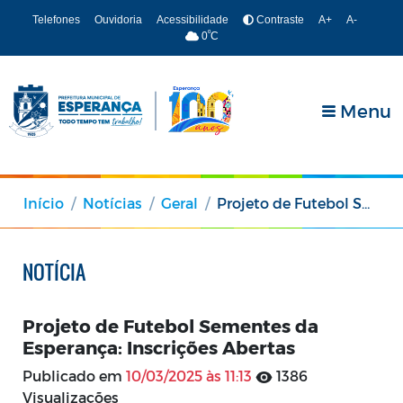
Telefones
Ouvidoria
Acessibilidade
Contraste
A+
A-
º
0
C
Menu
Início
Notícias
Geral
Projeto de Futebol Sementes da Esperança: Inscrições Abertas
NOTÍCIA
Projeto de Futebol Sementes da
Esperança: Inscrições Abertas
Publicado em
10/03/2025 às 11:13
1386
Visualizações