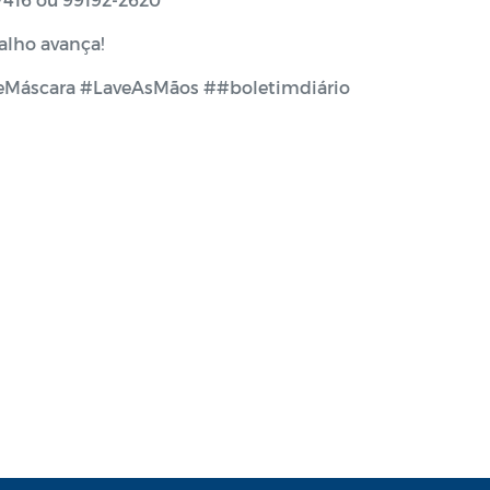
alho avança!
eMáscara #LaveAsMãos ##boletimdiário