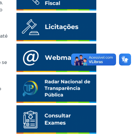
a,
o
 até
 se
o