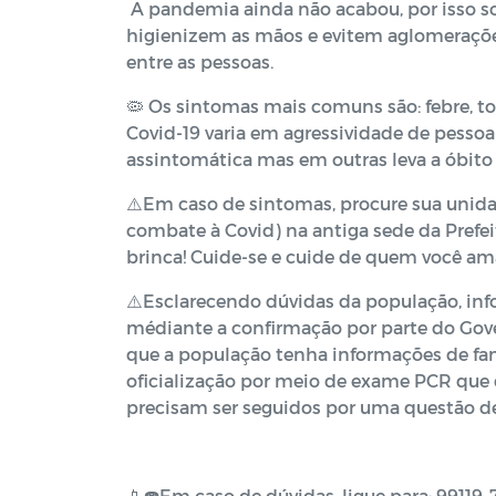
A pandemia ainda não acabou, por isso so
higienizem as mãos e evitem aglomerações,
entre as pessoas.
🦠 Os sintomas mais comuns são: febre, toss
Covid-19 varia em agressividade de pesso
assintomática mas em outras leva a óbito 
⚠️Em caso de sintomas, procure sua unida
combate à Covid) na antiga sede da Pref
brinca! Cuide-se e cuide de quem você am
⚠️Esclarecendo dúvidas da população, in
médiante a confirmação por parte do Gov
que a população tenha informações de fam
oficialização por meio de exame PCR qu
precisam ser seguidos por uma questão de
📱☎️Em caso de dúvidas, ligue para: 99119