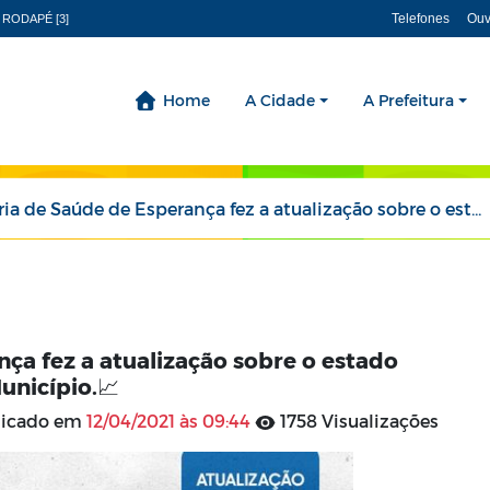
Telefones
Ouv
 RODAPÉ [3]
Home
A Cidade
A Prefeitura
Saúde de Esperança fez a atualização sobre o estado epidemiológico de Covid-19 no Município.📈
ça fez a atualização sobre o estado
unicípio.📈
licado em
12/04/2021 às 09:44
1758 Visualizações