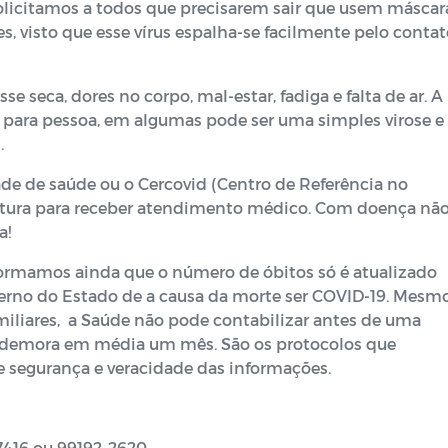
licitamos a todos que precisarem sair que usem máscar
 visto que esse vírus espalha-se facilmente pelo contat
e seca, dores no corpo, mal-estar, fadiga e falta de ar. A
a para pessoa, em algumas pode ser uma simples virose e
.
de de saúde ou o Cercovid (Centro de Referência no
eitura para receber atendimento médico. Com doença não
a!
formamos ainda que o número de óbitos só é atualizado
erno do Estado de a causa da morte ser COVID-19. Mesm
iliares, a Saúde não pode contabilizar antes de uma
e demora em média um mês. São os protocolos que
 segurança e veracidade das informações.
-7416 ou 99192-2620