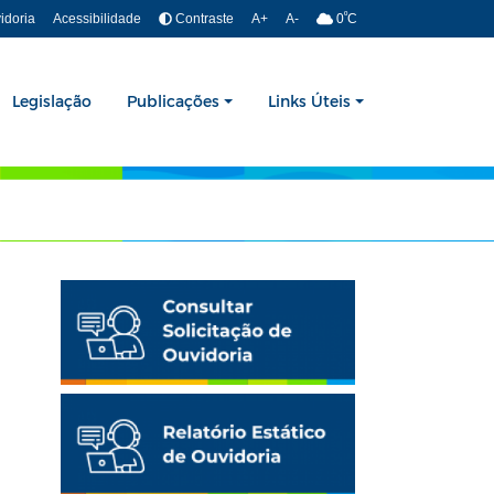
º
idoria
Acessibilidade
Contraste
A+
A-
0
C
Legislação
Publicações
Links Úteis