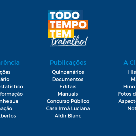
arência
Publicações
A C
ações
Quinzenários
His
ário
Documentos
M
statístico
Editais
Hino 
Informação
Manuais
Fotos 
he sua
Concurso Público
Aspect
mação
Casa Irmã Luciana
Not
bertos
Aldir Blanc