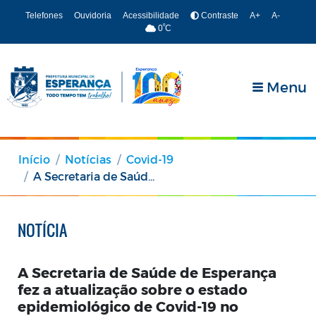
Telefones
Ouvidoria
Acessibilidade
Contraste
A+
A-
º
0
C
Menu
Início
Notícias
Covid-19
A Secretaria de Saúde de Esperança fez a atualização sobre o estado epidemiológico de Covid-19 no Município.📈
NOTÍCIA
A Secretaria de Saúde de Esperança
fez a atualização sobre o estado
epidemiológico de Covid-19 no