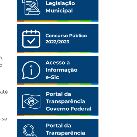
a,
o
 até
 se