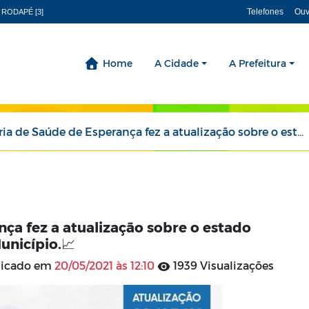
Telefones
Ouv
 RODAPÉ [3]
Home
A Cidade
A Prefeitura
Saúde de Esperança fez a atualização sobre o estado epidemiológico de Covid-19 no Município.📈
ça fez a atualização sobre o estado
unicípio.📈
licado em
20/05/2021 às 12:10
1939 Visualizações