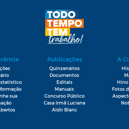
arência
Publicações
A C
ações
Quinzenários
His
ário
Documentos
M
statístico
Editais
Hino 
Informação
Manuais
Fotos 
he sua
Concurso Público
Aspect
mação
Casa Irmã Luciana
Not
bertos
Aldir Blanc