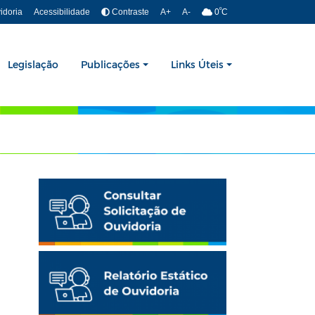
º
idoria
Acessibilidade
Contraste
A+
A-
0
C
Legislação
Publicações
Links Úteis