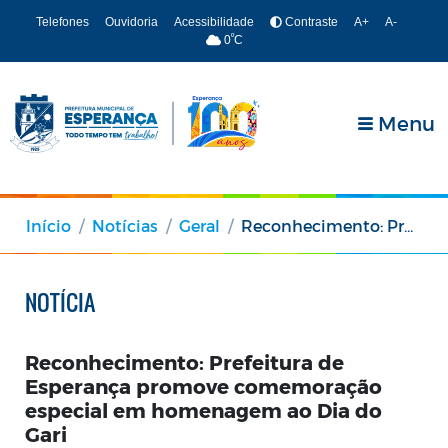
Telefones
Ouvidoria
Acessibilidade
Contraste
A+
A-
º
0
C
Menu
Início
Notícias
Geral
Reconhecimento: Prefeitura de Esperança promove comemoração especial em homenagem ao Dia do Gari
NOTÍCIA
Reconhecimento: Prefeitura de
Esperança promove comemoração
especial em homenagem ao Dia do
Gari