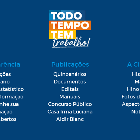
arência
Publicações
A C
ações
Quinzenários
His
ário
Documentos
M
statístico
Editais
Hino 
Informação
Manuais
Fotos 
he sua
Concurso Público
Aspect
mação
Casa Irmã Luciana
Not
bertos
Aldir Blanc