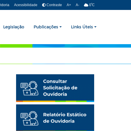
º
idoria
Acessibilidade
Contraste
A+
A-
0
C
Legislação
Publicações
Links Úteis