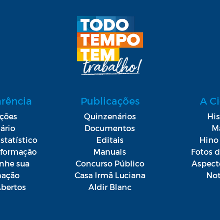
arência
Publicações
A C
ações
Quinzenários
His
ário
Documentos
M
statístico
Editais
Hino 
Informação
Manuais
Fotos 
he sua
Concurso Público
Aspect
mação
Casa Irmã Luciana
Not
bertos
Aldir Blanc