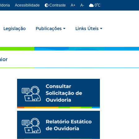
º
idoria
Acessibilidade
Contraste
A+
A-
0
C
Legislação
Publicações
Links Úteis
ior