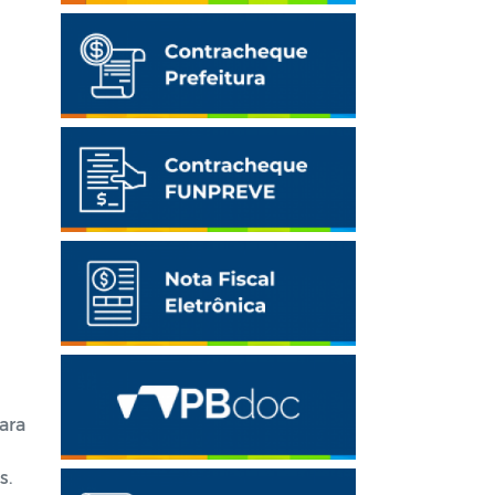
ara
s.