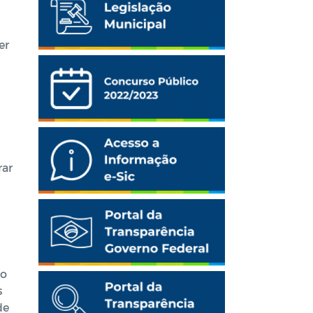
er
rar
so
s
de