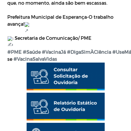
que, no momento, ainda são bem escassas.
Prefeitura Municipal de Esperança-O trabalho
avança!
: Secretaria de Comunicação/ PME
#PME
#Saúde
#VacinaJá
#DigaSimÀCiência
#UseMá
se
#VacinaSalvaVidas