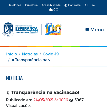
Telefones
Ouvidoria
Acessibilidade
Contraste
A+
A-
º
0
C
Menu
Início
Notícias
Covid-19
💉Transparência na vacinação!
NOTÍCIA
💉Transparência na vacinação!
Publicado em
24/05/2021 às 10:16
5967
Visualizações