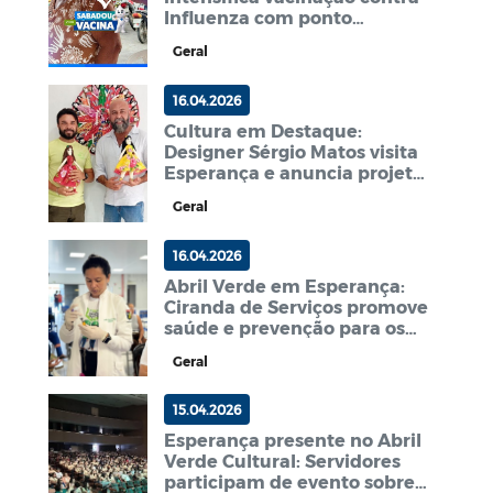
Influenza com ponto
estratégico na Igreja Matriz
Geral
16.04.2026
Cultura em Destaque:
Designer Sérgio Matos visita
Esperança e anuncia projeto
especial para o Salão do
Geral
Artesanato
16.04.2026
Abril Verde em Esperança:
Ciranda de Serviços promove
saúde e prevenção para os
servidores municipais
Geral
15.04.2026
Esperança presente no Abril
Verde Cultural: Servidores
participam de evento sobre