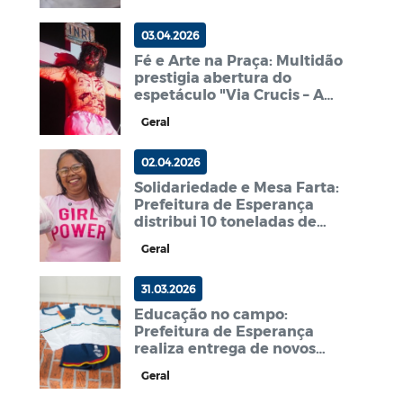
03.04.2026
Fé e Arte na Praça: Multidão
prestigia abertura do
espetáculo "Via Crucis – A
Paixão de Cristo" em
Geral
Esperança
02.04.2026
Solidariedade e Mesa Farta:
Prefeitura de Esperança
distribui 10 toneladas de
peixe e 10 mil kits de
Geral
alimentos
31.03.2026
Educação no campo:
Prefeitura de Esperança
realiza entrega de novos
fardamentos na Escola Abel
Geral
Barbosa, no Riacho Fundo