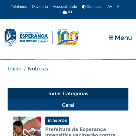
Telefones
Ouvidoria
Acessibilidade
Contraste
A+
A-
º
0
C
Menu
Início
Notícias
Todas Categorias
Geral
18.04.2026
Prefeitura de Esperança
intensifica vacinação contra