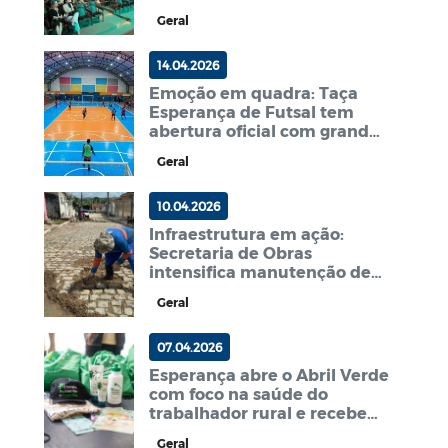
saúde e segurança do
Geral
trabalho em Campina
Grande
14.04.2026
Emoção em quadra: Taça
Esperança de Futsal tem
abertura oficial com grande
público e jogo eletrizante
Geral
10.04.2026
Infraestrutura em ação:
Secretaria de Obras
intensifica manutenção de
ruas afetadas pelas chuvas
Geral
07.04.2026
Esperança abre o Abril Verde
com foco na saúde do
trabalhador rural e recebe
homenagem do MPT
Geral