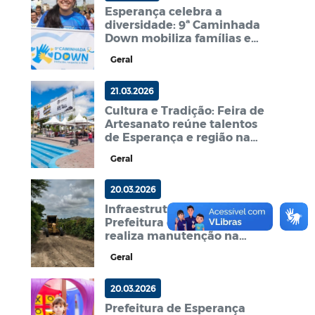
Esperança celebra a
diversidade: 9ª Caminhada
Down mobiliza famílias e
reforça a pauta da inclusão
Geral
21.03.2026
Cultura e Tradição: Feira de
Artesanato reúne talentos
de Esperança e região na
Praça da Cultura
Geral
20.03.2026
Infraestrutura Rural:
Prefeitura de Esperança
realiza manutenção na
estrada entre Lagoa de
Geral
Pedra e Campo Formoso
20.03.2026
Prefeitura de Esperança