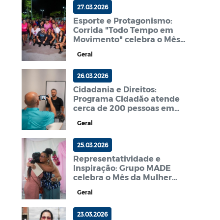
27.03.2026
Esporte e Protagonismo:
Corrida "Todo Tempo em
Movimento" celebra o Mês
da Mulher em Esperança
Geral
26.03.2026
Cidadania e Direitos:
Programa Cidadão atende
cerca de 200 pessoas em
Esperança
Geral
25.03.2026
Representatividade e
Inspiração: Grupo MADE
celebra o Mês da Mulher
com foco na valorização da
Geral
mulher negra
23.03.2026