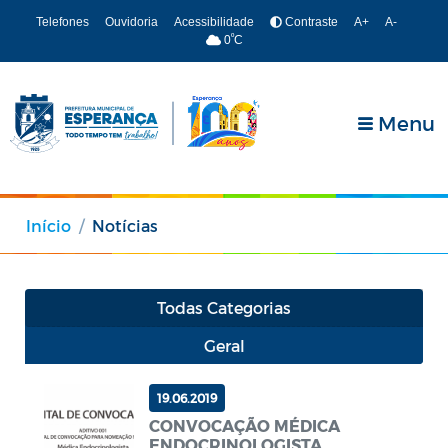
Telefones
Ouvidoria
Acessibilidade
Contraste
A+
A-
º
0
C
Menu
Início
Notícias
Todas Categorias
Geral
19.06.2019
CONVOCAÇÃO MÉDICA
ENDOCRINOLOGISTA