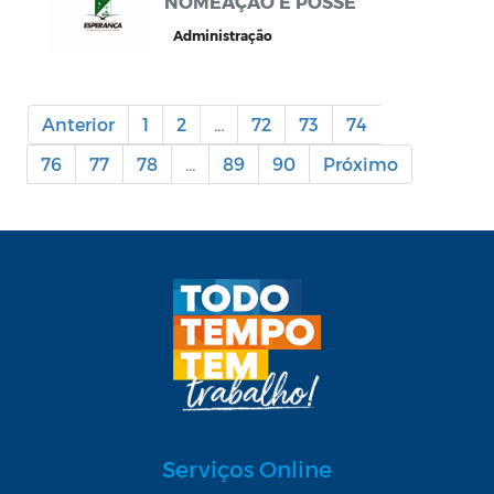
NOMEAÇÃO E POSSE
Administração
Anterior
1
2
...
72
73
74
75
76
77
78
...
89
90
Próximo
Serviços Online