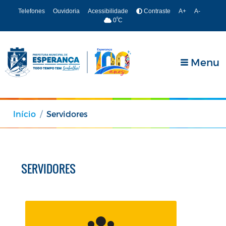
Telefones
Ouvidoria
Acessibilidade
Contraste
A+
A-
º
0
C
Menu
Início
Servidores
SERVIDORES