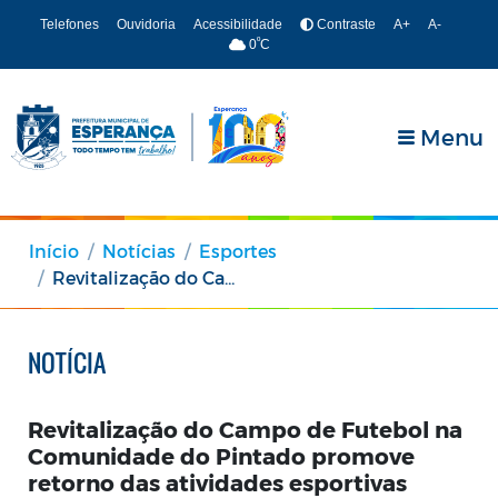
Telefones
Ouvidoria
Acessibilidade
Contraste
A+
A-
º
0
C
Menu
Início
Notícias
Esportes
Revitalização do Campo de Futebol na Comunidade do Pintado promove retorno das atividades esportivas
NOTÍCIA
Revitalização do Campo de Futebol na
Comunidade do Pintado promove
retorno das atividades esportivas