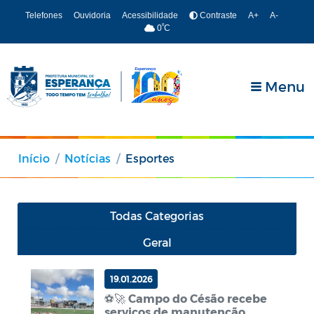
Telefones
Ouvidoria
Acessibilidade
Contraste
A+
A-
º
0
C
Menu
Início
Notícias
Esportes
Todas Categorias
Geral
19.01.2026
⚽🚀 Campo do Césão recebe
serviços de manutenção