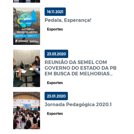
16.11.2021
Pedala, Esperança!
Esportes
23.03.2020
REUNIÃO DA SEMEL COM
GOVERNO DO ESTADO DA PB
EM BUSCA DE MELHORIAS
PARA O ESPORTE
Esportes
ESPERANCENSE
23.01.2020
Jornada Pedagógica 2020.1
Esportes