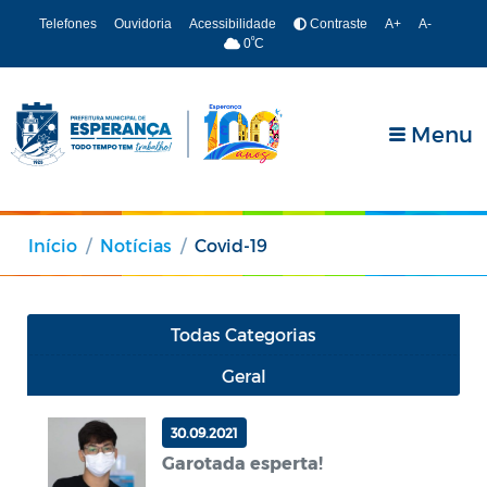
Telefones
Ouvidoria
Acessibilidade
Contraste
A+
A-
º
0
C
Menu
Início
Notícias
Covid-19
Todas Categorias
Geral
30.09.2021
Garotada esperta!