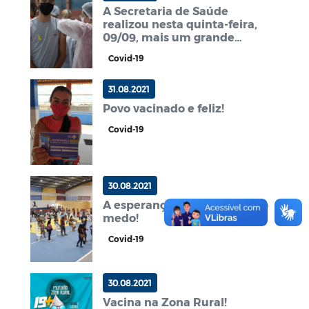
A Secretaria de Saúde
realizou nesta quinta-feira,
09/09, mais um grande
mutirão de vacinação contra
Covid-19
a Covid-19.
31.08.2021
Povo vacinado e feliz!
Covid-19
30.08.2021
A esperança está vencendo o
medo!
Covid-19
30.08.2021
Vacina na Zona Rural!