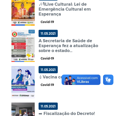
🎶🎙️Live Cultural: Lei de
Emergência Cultural em
Esperança
Covid-19
11.05.2021
A Secretaria de Saúde de
Esperança fez a atualização
sobre o estado
epidemiológico de Covid-19
Covid-19
no Município.📈
11.05.2021
💉Vacina contra a Covid!
Covid-19
11.05.2021
➡️ Fiscalização do Decreto!