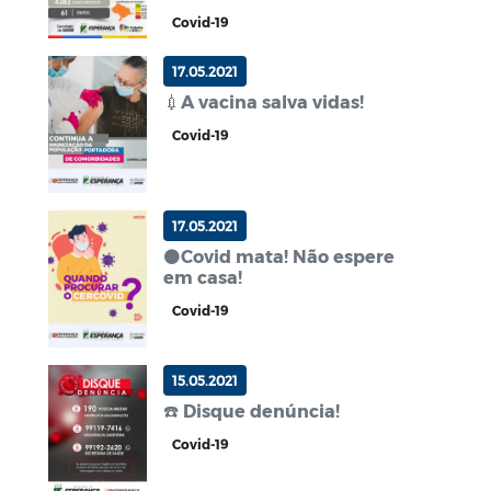
epidemiológico de Covid-19
Covid-19
no Município.📈
17.05.2021
💉A vacina salva vidas!
Covid-19
17.05.2021
⚫Covid mata! Não espere
em casa!
Covid-19
15.05.2021
☎️ Disque denúncia!
Covid-19