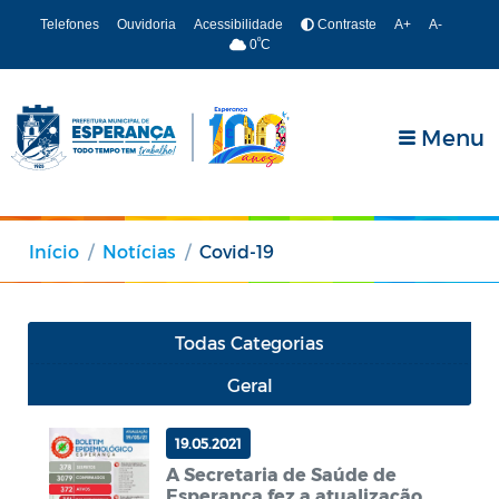
Telefones
Ouvidoria
Acessibilidade
Contraste
A+
A-
º
0
C
Menu
Início
Notícias
Covid-19
Todas Categorias
Geral
19.05.2021
A Secretaria de Saúde de
Esperança fez a atualização