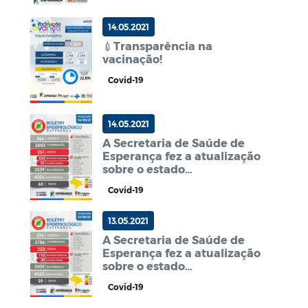
14.05.2021
💉Transparência na
vacinação!
Covid-19
14.05.2021
A Secretaria de Saúde de
Esperança fez a atualização
sobre o estado
epidemiológico de Covid-19
Covid-19
no Município.📈
13.05.2021
A Secretaria de Saúde de
Esperança fez a atualização
sobre o estado
epidemiológico de Covid-19
Covid-19
no Município.📈