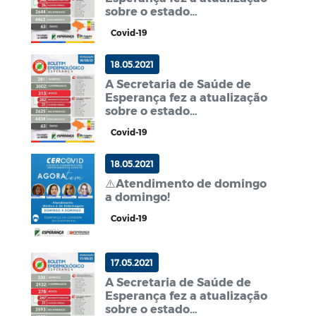
sobre o estado
epidemiológico de Covid-19
Covid-19
no Município.📈
18.05.2021
A Secretaria de Saúde de
Esperança fez a atualização
sobre o estado
epidemiológico de Covid-19
Covid-19
no Município.📈
18.05.2021
⚠️Atendimento de domingo
a domingo!
Covid-19
17.05.2021
A Secretaria de Saúde de
Esperança fez a atualização
sobre o estado