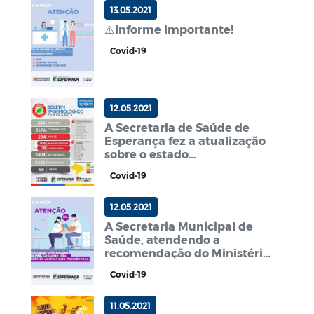
13.05.2021
⚠️Informe importante!
Covid-19
12.05.2021
A Secretaria de Saúde de
Esperança fez a atualização
sobre o estado
epidemiológico de Covid-19
Covid-19
no Município.📈
12.05.2021
A Secretaria Municipal de
Saúde, atendendo a
recomendação do Ministério
da Saúde.
Covid-19
11.05.2021