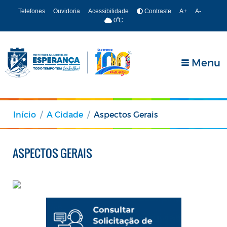
Telefones
Ouvidoria
Acessibilidade
Contraste
A+
A-
º
0
C
Menu
Início
A Cidade
Aspectos Gerais
ASPECTOS GERAIS