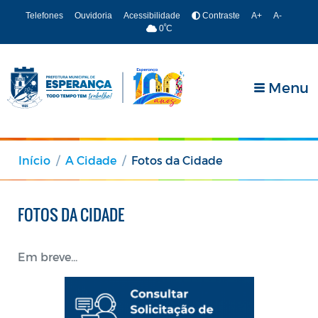
Telefones
Ouvidoria
Acessibilidade
Contraste
A+
A-
º
0
C
Menu
Início
A Cidade
Fotos da Cidade
FOTOS DA CIDADE
Em breve...