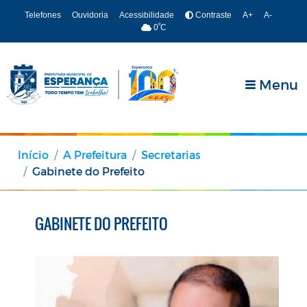
Telefones
Ouvidoria
Acessibilidade
Contraste
A+
A-
º
0
C
Menu
Início
A Prefeitura
Secretarias
Gabinete do Prefeito
GABINETE DO PREFEITO