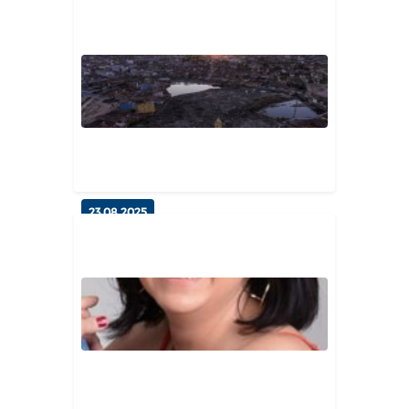
Setembro Amarelo – Não se cale,
converse!
Geral
23.08.2025
Esperança: 100 dias para os 100
anos de emancipação política
Geral