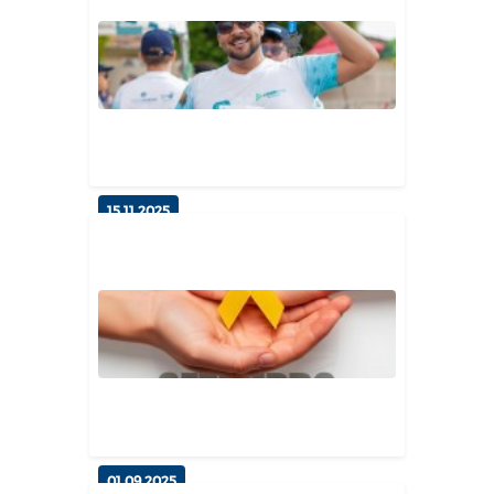
Reunião de alinhamento reforça
integração e inovação na gest...
Diversos
15.11.2025
Coop Run celebra os 100 anos de
Esperança com esporte, saúde...
Diversos
01.09.2025