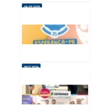
08.07.2025
Prefeitura de Esperança nomeia
Dulcilei Endo como nova Secre...
Finanças
06.11.2024
Esperança Conquista o Selo
UNICEF Edição 2021-2024: Uma
Vitó...