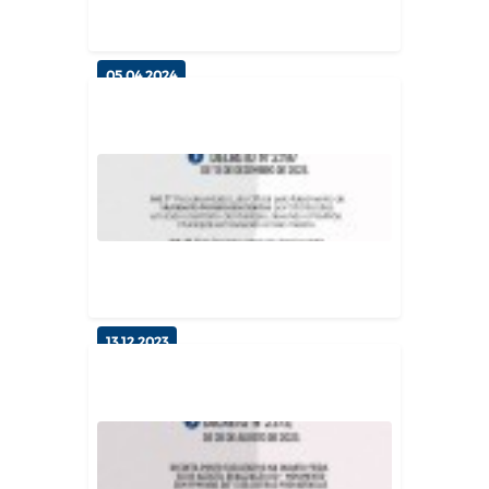
Gabinete do Prefeito
05.04.2024
Esperança Participa do Confep
2024 em João Pessoa
Gabinete do Prefeito
13.12.2023
LUTO OFICIAL – DECRETO
MUNICIPAL N°2.197