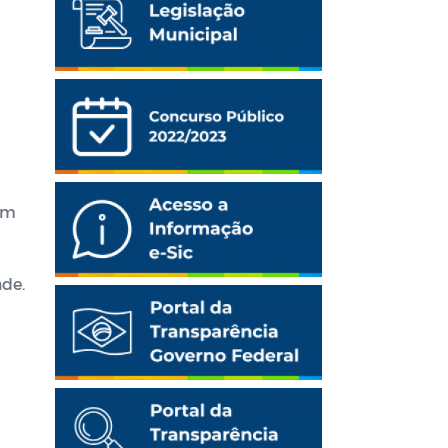
om
ade.