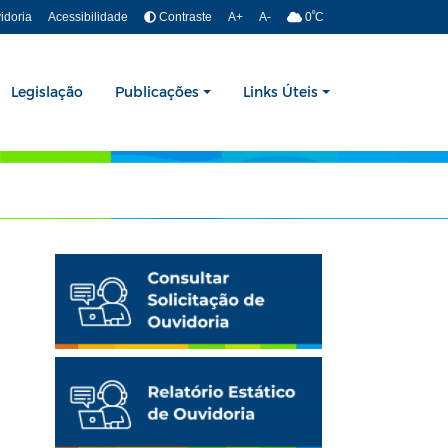
º
idoria
Acessibilidade
Contraste
A+
A-
0
C
Legislação
Publicações
Links Úteis