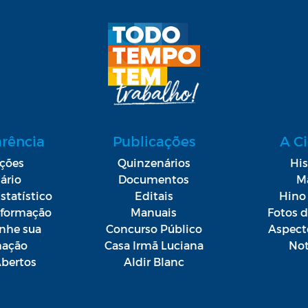
arência
Publicações
A C
ações
Quinzenários
His
ário
Documentos
M
statístico
Editais
Hino 
Informação
Manuais
Fotos 
he sua
Concurso Público
Aspect
mação
Casa Irmã Luciana
Not
bertos
Aldir Blanc