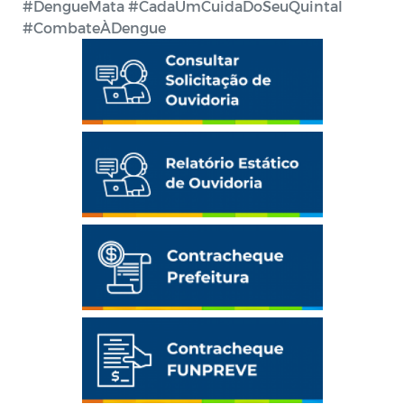
#DengueMata #CadaUmCuidaDoSeuQuintal
#CombateÀDengue