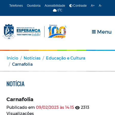
Telefones
Ouvidoria
Acessibilidade
Contraste
A+
A-
º
0
C
Menu
Início
Notícias
Educação e Cultura
Carnafolia
NOTÍCIA
Carnafolia
Publicado em
09/02/2023 às 14:15
2313
Visualizações