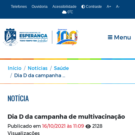
Telefones
Ouvidoria
Acessibilidade
Contraste
A+
A-
º
0
C
Menu
Início
Notícias
Saúde
Dia D da campanha de multivacinação
NOTÍCIA
Dia D da campanha de multivacinação
Publicado em
16/10/2021 às 11:09
2128
Visualizações