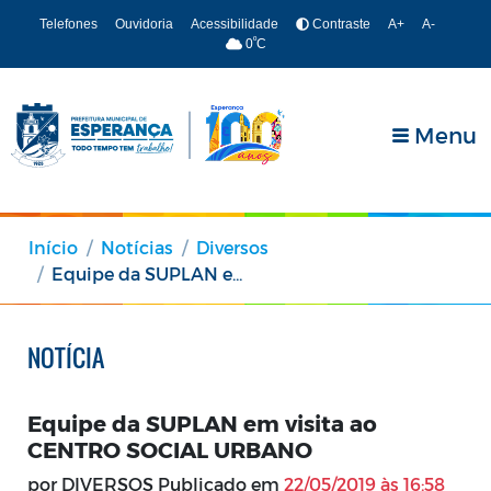
Telefones
Ouvidoria
Acessibilidade
Contraste
A+
A-
º
0
C
Menu
Início
Notícias
Diversos
Equipe da SUPLAN em visita ao CENTRO SOCIAL URBANO
NOTÍCIA
Equipe da SUPLAN em visita ao
CENTRO SOCIAL URBANO
por DIVERSOS Publicado em
22/05/2019 às 16:58