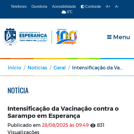
Telefones
Ouvidoria
Acessibilidade
Contraste
A+
A-
º
0
C
Menu
Início
Notícias
Geral
Intensificação da Vacinação contra o Sarampo em Esperança
NOTÍCIA
Intensificação da Vacinação contra o
Sarampo em Esperança
Publicado em
28/08/2025 às 09:49
831
Visualizações