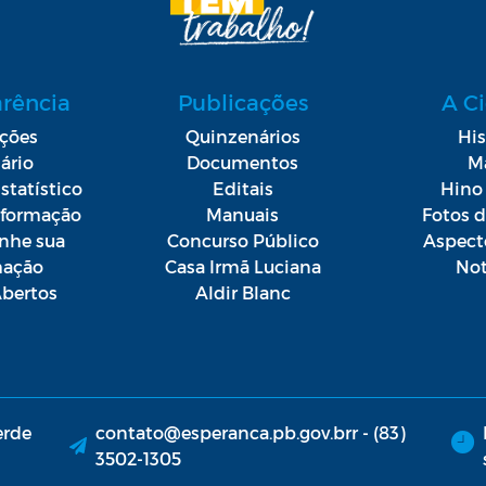
arência
Publicações
A C
ações
Quinzenários
His
ário
Documentos
M
statístico
Editais
Hino 
Informação
Manuais
Fotos 
he sua
Concurso Público
Aspect
mação
Casa Irmã Luciana
Not
bertos
Aldir Blanc
erde
contato@esperanca.pb.gov.brr - (83)
3502-1305