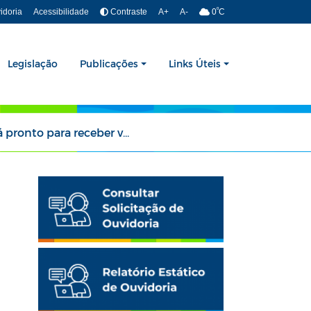
º
idoria
Acessibilidade
Contraste
A+
A-
0
C
Legislação
Publicações
Links Úteis
er visitantes no Dia de Finados.