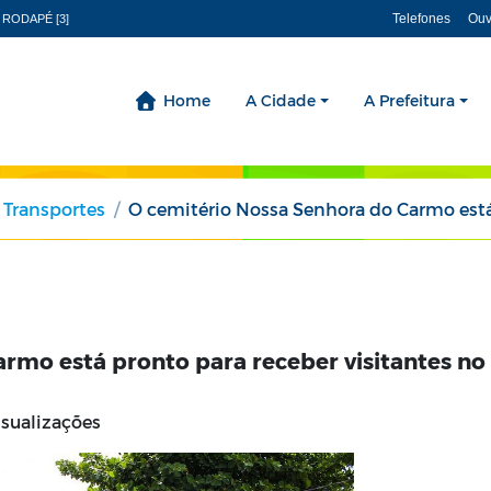
Telefones
Ouv
 RODAPÉ [3]
Home
A Cidade
A Prefeitura
 Transportes
O cemitério Nossa Senhora do Carmo está pronto para receb
rmo está pronto para receber visitantes no
sualizações