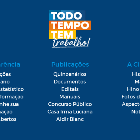
arência
Publicações
A C
ações
Quinzenários
His
ário
Documentos
M
statístico
Editais
Hino 
Informação
Manuais
Fotos 
he sua
Concurso Público
Aspect
mação
Casa Irmã Luciana
Not
bertos
Aldir Blanc