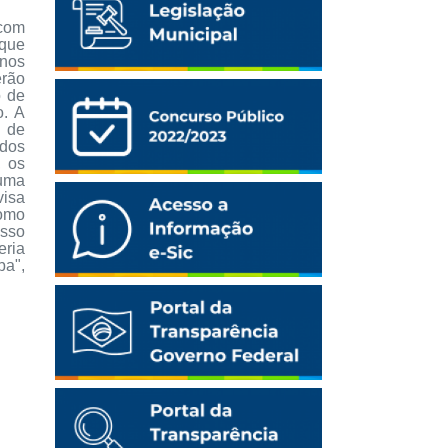
 com
 que
anos
erão
o de
o. A
 de
ados
, os
 uma
isa
como
osso
eria
ba",