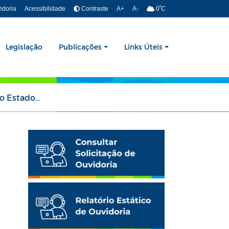
º
idoria
Acessibilidade
Contraste
A+
A-
0
C
Legislação
Publicações
Links Úteis
da Paraiba