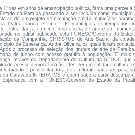
la 1° vez em anos de emancipação política, firma uma parceria
Estado da Paraíba passando a ser incluída como município
rata-se de um projeto de circulação em 12 municípios paraib
ara teatro, dança e circo. Os municípios contemplados t
de teatro, dança ou circo, uma oficina de arte e um moment
cionado no edital publicado pela FUNESC/Governo do Estad
iculação da Companhia
CHRISTUS
de Arte Sacra, da cidade
icípio de Esperança, André Oliveira, os quais foram contact
Após o processo de seleção dos grupos de arte da Paraíba
semana de junho com acesso gratuito à população. "É mais
erança, através do Departamento de Cultura da
SEDUC
que v
ia de acesso democrático às artes. Ter um entidade cultural 
nformando e possibilitando ações culturais parceiras para n
da da Caravana
INTERATOS
e quem sabe a partir dessa parc
em Esperança com a
FUNESC
/Governo do Estado da Paraí