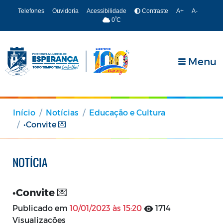
Telefones
Ouvidoria
Acessibilidade
Contraste
A+
A-
º
0
C
Menu
Início
Notícias
Educação e Cultura
•Convite 💌
NOTÍCIA
•Convite 💌
Publicado em
10/01/2023 às 15:20
1714
Visualizações