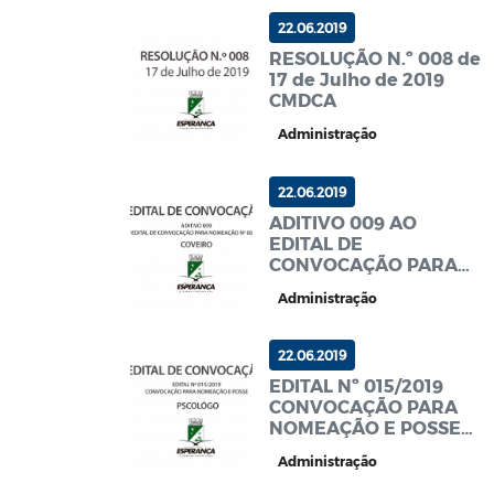
22.06.2019
RESOLUÇÃO N.º 008 de
17 de Julho de 2019
CMDCA
Administração
22.06.2019
ADITIVO 009 AO
EDITAL DE
CONVOCAÇÃO PARA
NOMEAÇÃO Nº
Administração
009/2019 COVEIRO
22.06.2019
EDITAL Nº 015/2019
CONVOCAÇÃO PARA
NOMEAÇÃO E POSSE
PSICÓLOGO
Administração