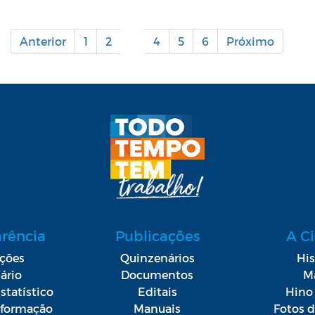
Anterior
1
2
3
4
5
6
Próximo
arência
Publicações
A C
ações
Quinzenários
His
ário
Documentos
M
statístico
Editais
Hino 
Informação
Manuais
Fotos 