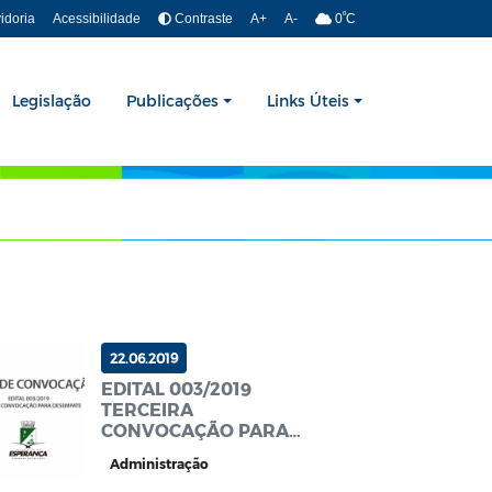
º
idoria
Acessibilidade
Contraste
A+
A-
0
C
Legislação
Publicações
Links Úteis
22.06.2019
EDITAL 003/2019
TERCEIRA
CONVOCAÇÃO PARA
DESEMPATE
Administração