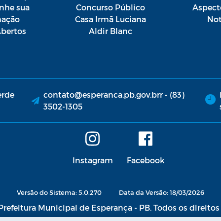
he sua
Concurso Público
Aspect
mação
Casa Irmã Luciana
Not
bertos
Aldir Blanc
erde
contato@esperanca.pb.gov.brr - (83)
3502-1305
Instagram
Facebook
Versão do Sistema: 5.0.270
Data da Versão: 18/03/2026
refeitura Municipal de Esperança - PB. Todos os direitos