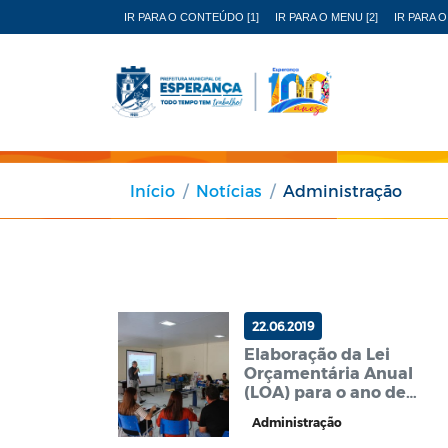
IR PARA O CONTEÚDO [1]
IR PARA O MENU [2]
IR PARA O
Início
Notícias
Administração
22.06.2019
Elaboração da Lei
Orçamentária Anual
(LOA) para o ano de
2020
Administração