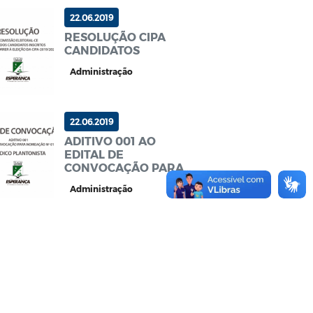
22.06.2019
RESOLUÇÃO CIPA
CANDIDATOS
Administração
22.06.2019
ADITIVO 001 AO
EDITAL DE
CONVOCAÇÃO PARA
NOMEAÇÃO Nº
Administração
013/2019 MÉDICO
PLANTONISTA