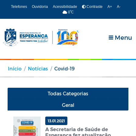
Telefones
Ouvidoria
Acessibilidade
Contraste
A+
A-
º
0
C
Menu
Início
Notícias
Covid-19
Todas Categorias
Geral
13.01.2021
A Secretaria de Saúde de
Esperança fez atualização