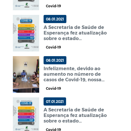
epidemiológico do
Covid-19
Município.
08.01.2021
A Secretaria de Saúde de
Esperança fez atualização
sobre o estado
epidemiológico do
Covid-19
Município.
08.01.2021
Infelizmente, devido ao
aumento no número de
casos de Covid-19, nossa
cidade passa a bandeira
Covid-19
vermelha de alerta.
07.01.2021
A Secretaria de Saúde de
Esperança fez atualização
sobre o estado
epidemiológico do
Covid-19