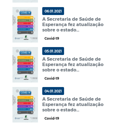
Município.
06.01.2021
A Secretaria de Saúde de
Esperança fez atualização
sobre o estado
epidemiológico do
Covid-19
Município.
05.01.2021
A Secretaria de Saúde de
Esperança fez atualização
sobre o estado
epidemiológico do Município
Covid-19
04.01.2021
A Secretaria de Saúde de
Esperança fez atualização
sobre o estado
epidemiológico do
Covid-19
Município.