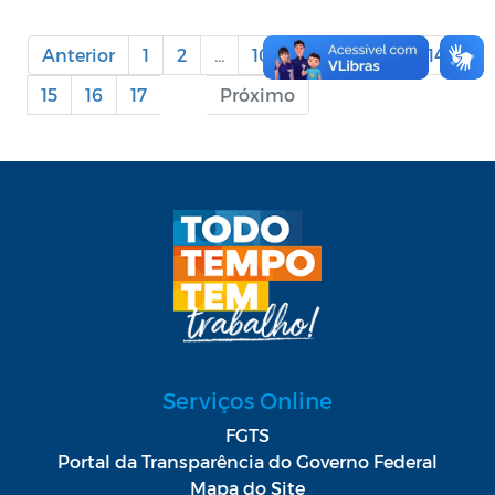
Anterior
1
2
...
10
11
12
13
14
15
16
17
18
Próximo
Serviços Online
FGTS
Portal da Transparência do Governo Federal
Mapa do Site