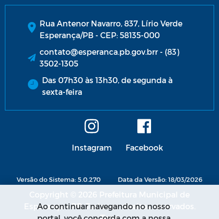
Rua Antenor Navarro, 837, Lírio Verde
Esperança/PB - CEP: 58135-000
contato@esperanca.pb.gov.brr - (83)
3502-1305
Das 07h30 às 13h30, de segunda à
sexta-feira
Instagram
Facebook
Versão do Sistema: 5.0.270
Data da Versão: 18/03/2026
Copyright © 2026 Prefeitura Municipal de
Esperança - PB. Todos os direitos reservados.
Ao continuar navegando no nosso
portal, você concorda com a nossa