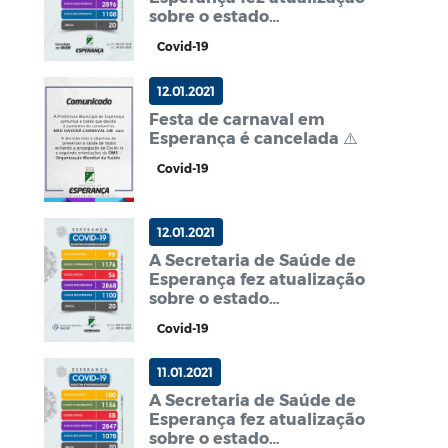
sobre o estado
epidemiológico do
Covid-19
Município.
12.01.2021
Festa de carnaval em
Esperança é cancelada ⚠️
Covid-19
12.01.2021
A Secretaria de Saúde de
Esperança fez atualização
sobre o estado
epidemiológico do
Covid-19
Município.
11.01.2021
A Secretaria de Saúde de
Esperança fez atualização
sobre o estado