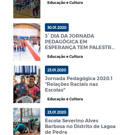
Educação e Cultura
30.01.2020
3° DIA DA JORNADA
PEDAGÓGICA EM
ESPERANÇA TEM PALESTRA
E OFICINAS SOBRE A
Educação e Cultura
CULTURA AFRO-INDÍGENA
23.01.2020
Jornada Pedagógica 2020.1
“Relações Raciais nas
Escolas"
Educação e Cultura
23.01.2020
Escola Severino Alves
Barbosa no Distrito de Lagoa
de Pedra