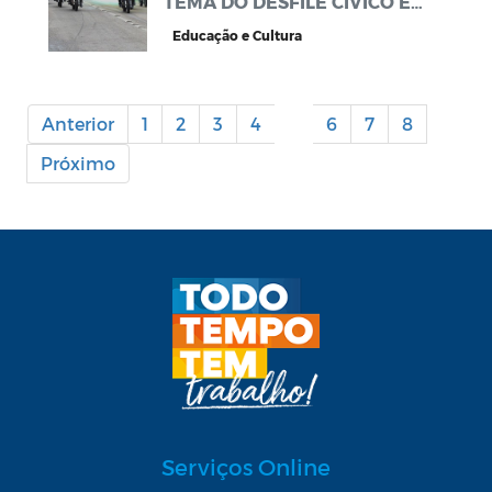
TEMA DO DESFILE CÍVICO EM
ESPERANÇA
Educação e Cultura
Anterior
1
2
3
4
5
6
7
8
Próximo
Serviços Online