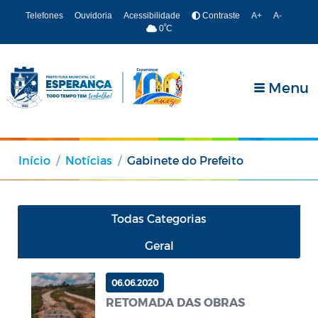
Telefones
Ouvidoria
Acessibilidade
Contraste
A+
A-
º
0
C
Menu
Início
Notícias
Gabinete do Prefeito
Todas Categorias
Geral
06.06.2020
RETOMADA DAS OBRAS