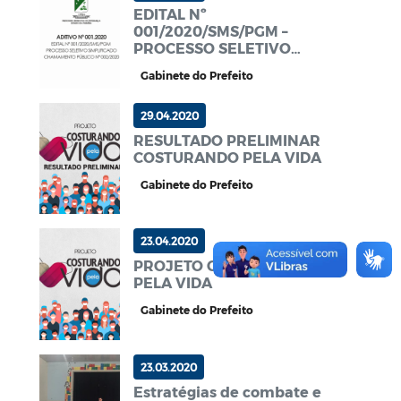
EDITAL Nº
001/2020/SMS/PGM –
PROCESSO SELETIVO
SIMPLIFICADO
Gabinete do Prefeito
CHAMAMENTO PÚBLICO Nº
002/2020 EDITAL Nº
001.2020
29.04.2020
RESULTADO PRELIMINAR
COSTURANDO PELA VIDA
Gabinete do Prefeito
23.04.2020
PROJETO COSTURANDO
PELA VIDA
Gabinete do Prefeito
23.03.2020
Estratégias de combate e