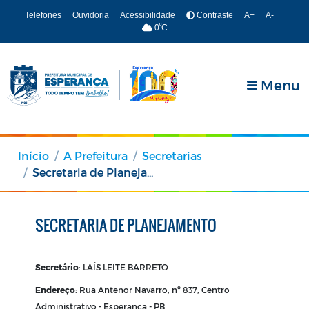
Telefones
Ouvidoria
Acessibilidade
Contraste
A+
A-
º
0
C
Menu
Início
A Prefeitura
Secretarias
Secretaria de Planejamento
SECRETARIA DE PLANEJAMENTO
Secretário
: LAÍS LEITE BARRETO
Endereço
: Rua Antenor Navarro, nº 837, Centro
Administrativo - Esperança - PB