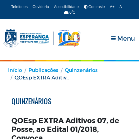
Telefones
Ouvidoria
Acessibilidade
Contraste
A+
A-
º
0
C
Menu
Início
Publicações
Quinzenários
QOEsp EXTRA Aditivos 07, de Posse, ao Edital 01/2018, Convoca
QUINZENÁRIOS
QOEsp EXTRA Aditivos 07, de
Posse, ao Edital 01/2018,
Convoca