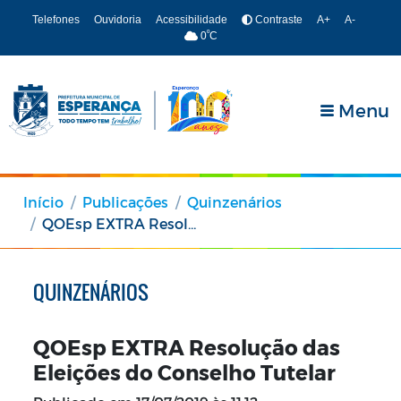
Telefones
Ouvidoria
Acessibilidade
Contraste
A+
A-
º
0
C
Menu
Início
Publicações
Quinzenários
QOEsp EXTRA Resolução das Eleições do Conselho Tutelar
QUINZENÁRIOS
QOEsp EXTRA Resolução das
Eleições do Conselho Tutelar