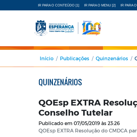
IR PARA O CONTEÚDO [1]
IR PARA O MENU [2]
IR PARA O
Início
Publicações
Quinzenários
QUINZENÁRIOS
QOEsp EXTRA Resoluç
Conselho Tutelar
Publicado em
07/05/2019 às 23:26
QOEsp EXTRA Resolução do CMDCA para 