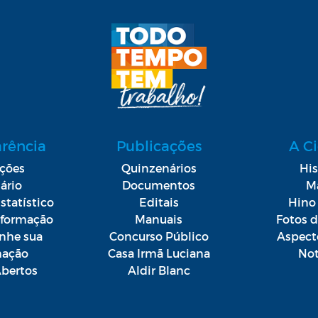
arência
Publicações
A C
ações
Quinzenários
His
ário
Documentos
M
statístico
Editais
Hino 
Informação
Manuais
Fotos 
he sua
Concurso Público
Aspect
mação
Casa Irmã Luciana
Not
bertos
Aldir Blanc