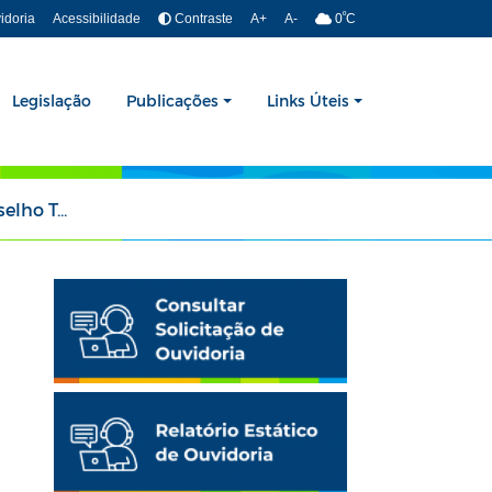
º
idoria
Acessibilidade
Contraste
A+
A-
0
C
Legislação
Publicações
Links Úteis
Tutelar